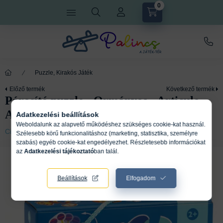
0
Puzzle, Kirakós Játék
Előző termék
Következő termék
Párosító puzzle - Ormányos - Articulo
Animals
Adatkezelési beállítások
Weboldalunk az alapvető működéshez szükséges cookie-kat használ.
Cikkszám:
DJ08262
Szélesebb körű funkcionalitáshoz (marketing, statisztika, személyre
szabás) egyéb cookie-kat engedélyezhet. Részletesebb információkat
az
Adatkezelési tájékoztató
ban talál.
Beállítások
Elfogadom