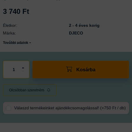
3 740
Ft
Életkor
:
2 - 4 éves korig
Márka
:
DJECO
További adatok
Kosárba
Olcsóbban szeretném
Válaszd termékeinket ajándékcsomagolással!
+750 Ft / db