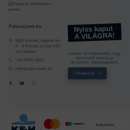
marketplace
partner
Palincsjatek.hu
Nyiss kaput
A VILÁGRA!
6600 Szentes, Apponyi tér
6. - A Piacnál, a Coop ABC-
vel szemben.
Iratkozz fel hírlevelünkre, hogy
első kézből értesülj az
+36-20/292-2826
akcióinkról, újdonságainkról.
hello@palincsjatek.hu
Feliratkozás
Árukereső.hu